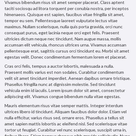
Vivamus bibendum risus sit amet semper placerat. Class aptent
taciti sociosqu ad litora torquent per conubia nostra, per inceptos
himenaeos. Quisque est sapien, faucibus vitae fringilla sit amet,
tempor eu sem. Pellentesque laoreet vulputate lectus vitae
maximus. Nullam scelerisque, nulla quis porta gravida, orci nunc
consequat purus, eget lacinia neque orci eget felis. Praesent
ultricies dictum neque nec tincidunt. Nam augue massa, mollis
accumsan elit vehicula, rhoncus ultrices urna. Vivamus accumsan
pellentesque erat, sagittis cursus orci tincidunt eu. Morbi sit amet
egestas velit. Donec condimentum fermentum lorem et placerat.
Cras orci felis, tempus a auctor lobortis, malesuada a nulla.
Praesent mollis varius est non sodales. Curabitur condimentum
velit sit amet tincidunt imperdiet. Aenean dapibus ornare tristique.
Phasellus fringilla nunc at dignissim molestie. Sed tincidunt
vehicula enim id iaculis. Lorem ipsum dolor sit amet, consectetur
adipiscing elit. Vivamus congue bibendum nulla vitae egestas.
Mauris elementum risus vitae semper mattis. Integer interdum
ultrices libero id tincidunt. Aliquam faucibus dolor dolor. Etiam vel
nulla efficitur, varius risus sed, ornare eros. Phasellus a tellus sit
amet sapien mattis lobortis ac eleifend nisl. Sed scelerisque vitae
tortor ut feugiat. Curabitur vel nunc scelerisque, suscipit urna in,
finibus libero. Etiam tempus rhoncus nibh gravida sollicitudin. Nunc