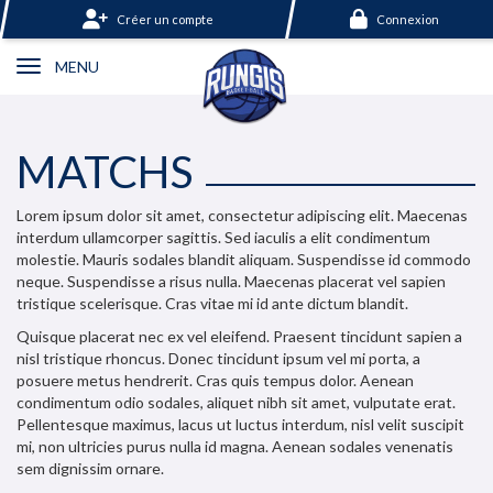
Panneau de gestion des cookies
Créer un compte
Connexion
MENU
MATCHS
Lorem ipsum dolor sit amet, consectetur adipiscing elit. Maecenas
interdum ullamcorper sagittis. Sed iaculis a elit condimentum
molestie. Mauris sodales blandit aliquam. Suspendisse id commodo
neque. Suspendisse a risus nulla. Maecenas placerat vel sapien
tristique scelerisque. Cras vitae mi id ante dictum blandit.
Quisque placerat nec ex vel eleifend. Praesent tincidunt sapien a
nisl tristique rhoncus. Donec tincidunt ipsum vel mi porta, a
posuere metus hendrerit. Cras quis tempus dolor. Aenean
condimentum odio sodales, aliquet nibh sit amet, vulputate erat.
Pellentesque maximus, lacus ut luctus interdum, nisl velit suscipit
mi, non ultricies purus nulla id magna. Aenean sodales venenatis
sem dignissim ornare.